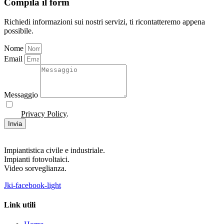
Compila il form
Richiedi informazioni sui nostri servizi, ti ricontatteremo appena
possibile.
Nome
Email
Messaggio
Acconsento al trattamento dei miei dati personali come indicato
nella
Privacy Policy
.
Invia
Impiantistica civile e industriale.
Impianti fotovoltaici.
Video sorveglianza.
Jki-facebook-light
Link utili