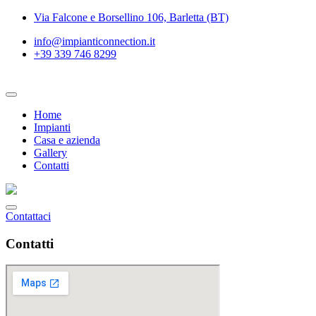
Vai
Via Falcone e Borsellino 106, Barletta (BT)
al
info@impianticonnection.it
contenuto
+39 339 746 8299
Home
Impianti
Casa e azienda
Gallery
Contatti
Contattaci
Contatti