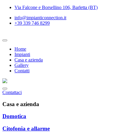
Vai
Via Falcone e Borsellino 106, Barletta (BT)
al
info@impianticonnection.it
contenuto
+39 339 746 8299
Home
Impianti
Casa e azienda
Gallery
Contatti
Contattaci
Casa e azienda
Domotica
Citofonia e allarme